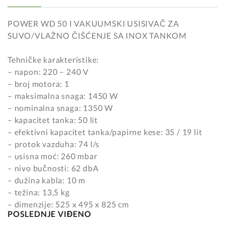
POWER WD 50 I VAKUUMSKI USISIVAČ ZA
SUVO/VLAŽNO ČIŠĆENJE SA INOX TANKOM
Tehničke karakteristike:
– napon: 220 – 240 V
– broj motora: 1
– maksimalna snaga: 1450 W
– nominalna snaga: 1350 W
– kapacitet tanka: 50 lit
– efektivni kapacitet tanka/papirne kese: 35 / 19 lit
– protok vazduha: 74 l/s
– usisna moć: 260 mbar
– nivo bučnosti: 62 dbA
– dužina kabla: 10 m
– težina: 13,5 kg
– dimenzije: 525 x 495 x 825 cm
POSLEDNJE VIĐENO