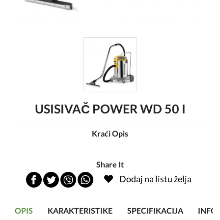
USISIVAČ POWER WD 50 I
Kraći Opis
Share It
Dodaj na listu želja
OPIS
KARAKTERISTIKE
SPECIFIKACIJA
INFO