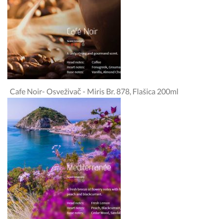
Cafe Noir- Osveživač - Miris Br. 878, Flašica 200ml