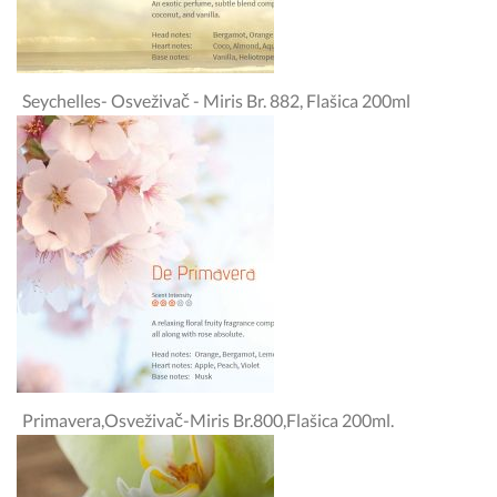
Seychelles- Osveživač - Miris Br. 882, Flašica 200ml
Primavera,osveživač-Miris Br.800,flašica 200ml.